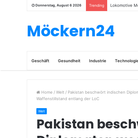
Lokomotive Mo
Donnerstag, August 6 2026
Trending
Möckern24
Geschäft
Gesundheit
Industrie
Technologi
Home
/
Welt
/
Pakistan beschwört indischen Dipl
Waffenstillstand entlang der LoC
Welt
Pakistan besch