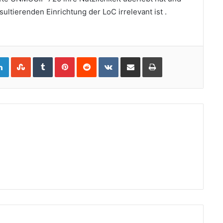
tierenden Einrichtung der LoC irrelevant ist .
gle+
LinkedIn
StumbleUpon
Tumblr
Pinterest
Reddit
VKontakte
Share
Print
via
Email