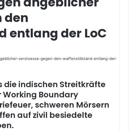
gen angeblicher
n den
d entlang der LoC
 die indischen Streitkräfte
r Working Boundary
leriefeuer, schweren Mörsern
en auf zivil besiedelte
ben.