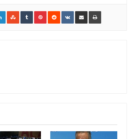
gle+
LinkedIn
StumbleUpon
Tumblr
Pinterest
Reddit
VKontakte
Share
Print
via
Email