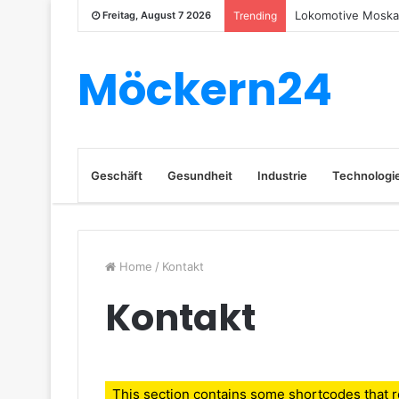
Lokomotive Moskau
Freitag, August 7 2026
Trending
Möckern24
Geschäft
Gesundheit
Industrie
Technologi
Home
/
Kontakt
Kontakt
This section contains some shortcodes that 