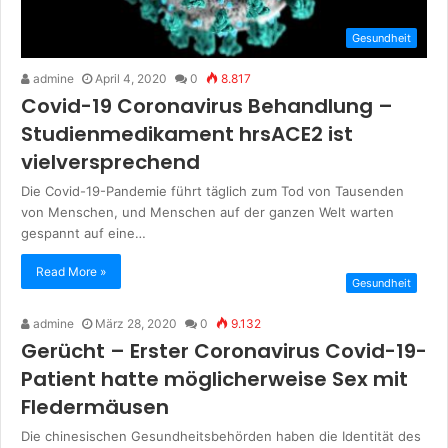
Gesundheit
admine
April 4, 2020
0
8.817
Covid-19 Coronavirus Behandlung –
Studienmedikament hrsACE2 ist
vielversprechend
Die Covid-19-Pandemie führt täglich zum Tod von Tausenden
von Menschen, und Menschen auf der ganzen Welt warten
gespannt auf eine…
Read More »
Gesundheit
admine
März 28, 2020
0
9.132
Gerücht – Erster Coronavirus Covid-19-
Patient hatte möglicherweise Sex mit
Fledermäusen
Die chinesischen Gesundheitsbehörden haben die Identität des