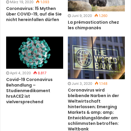
März 19, 2020
1.093
Coronavirus: 15 Mythen
über COVID-19, auf die Sie
Juni 9, 2020
1.260
nicht hereinfallen dürfen
La prémastication chez
les chimpanzés
April 4, 2020
8.817
Covid-19 Coronavirus
Juni 3, 2020
1.148
Behandlung –
Coronavirus wird
Studienmedikament
bleibende Narben in der
hrsACE2 ist
Weltwirtschaft
vielversprechend
hinterlassen; Emerging
Markets & amp; amp;
Entwicklungsländer am
schlimmsten betroffen:
Weltbank