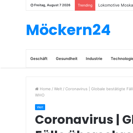
Lokomotive Moskau
Freitag, August 7 2026
Trending
Möckern24
Geschäft
Gesundheit
Industrie
Technologi
Home
/
Welt
/
Coronavirus | Globale bestätigte Fä
WHO
Welt
Coronavirus | G