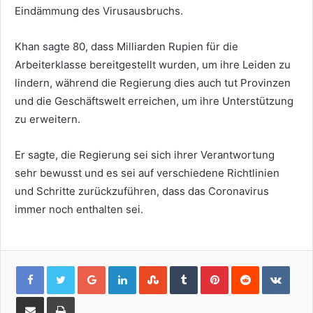
Eindämmung des Virusausbruchs.
Khan sagte 80, dass Milliarden Rupien für die
Arbeiterklasse bereitgestellt wurden, um ihre Leiden zu
lindern, während die Regierung dies auch tut Provinzen
und die Geschäftswelt erreichen, um ihre Unterstützung
zu erweitern.
Er sagte, die Regierung sei sich ihrer Verantwortung
sehr bewusst und es sei auf verschiedene Richtlinien
und Schritte zurückzuführen, dass das Coronavirus
immer noch enthalten sei.
Google+
LinkedIn
StumbleUpon
Tumblr
Pinterest
Reddit
VKon
Share
Print
via