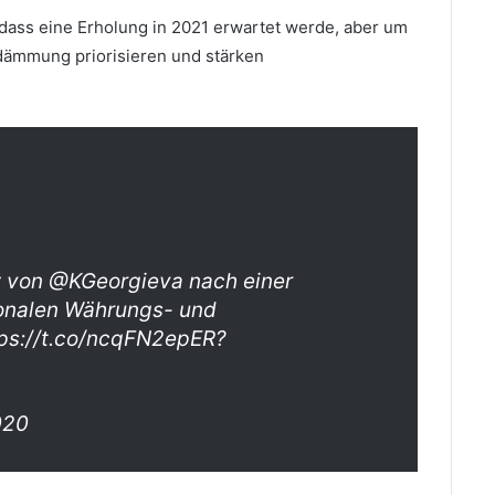
dass eine Erholung in 2021 erwartet werde, aber um
ndämmung priorisieren und stärken
 von @KGeorgieva nach einer
ionalen Währungs- und
tps://t.co/ncqFN2epER?
020