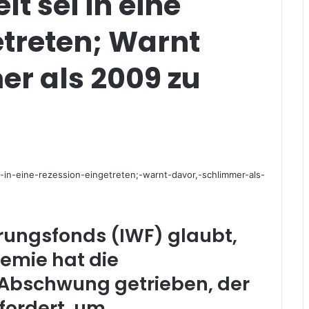
lt sei in eine
etreten; Warnt
er als 2009 zu
rungsfonds (IWF) glaubt,
demie hat die
n Abschwung getrieben, der
fordert, um