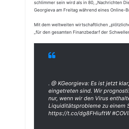
schlimmer sein wird als in 80, „Nachrichten Di
Georgieva am Freitag während eines Online-Br
Mit dem weltweiten wirtschaftlichen „plötzlic
„für den gesamten Finanzbedarf der Schwellenl
. @ KGeorgieva: Es ist jetzt kla
eingetreten sind. Wir prognost
nur, wenn wir den Virus enthal
Liquiditätsprobleme zu einem 
https://t.co/dg8FHiuftW #COVID