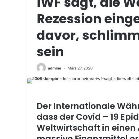
IWF sagt, die We
Rezession eing
davor, schlimm
sein
admine
März 27, 2020
Der Internationale Wäh
dass der Covid – 19 Epi
Weltwirtschaft in eine
massive Finanzmittel er