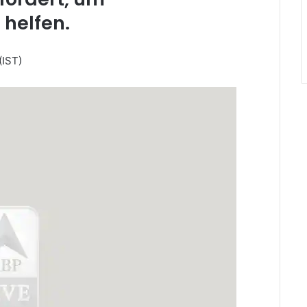
 helfen.
(IST)