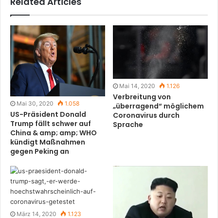
Related Articles
Mai 14, 2020
1.126
Verbreitung von
Mai 30, 2020
1.058
„überragend“ möglichem
US-Präsident Donald
Coronavirus durch
Trump fällt schwer auf
Sprache
China & amp; amp; WHO
kündigt Maßnahmen
gegen Peking an
März 14, 2020
1.123