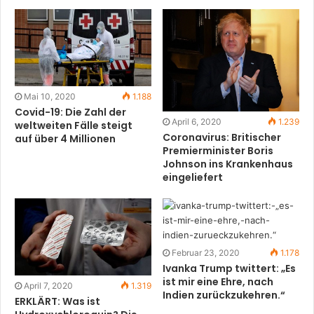
Mai 10, 2020
1.188
Covid-19: Die Zahl der
April 6, 2020
1.239
weltweiten Fälle steigt
Coronavirus: Britischer
auf über 4 Millionen
Premierminister Boris
Johnson ins Krankenhaus
eingeliefert
Februar 23, 2020
1.178
Ivanka Trump twittert: „Es
ist mir eine Ehre, nach
April 7, 2020
1.319
Indien zurückzukehren.“
ERKLÄRT: Was ist