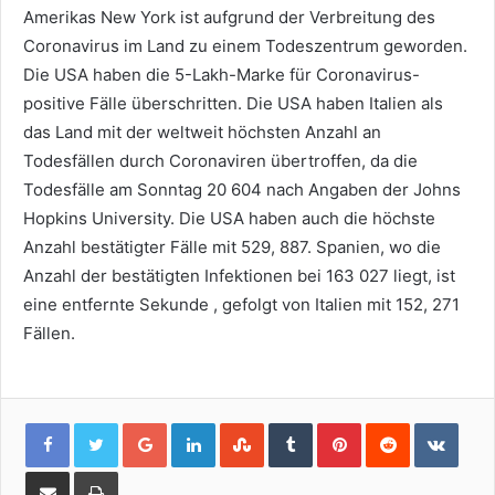
Amerikas New York ist aufgrund der Verbreitung des
Coronavirus im Land zu einem Todeszentrum geworden.
Die USA haben die 5-Lakh-Marke für Coronavirus-
positive Fälle überschritten. Die USA haben Italien als
das Land mit der weltweit höchsten Anzahl an
Todesfällen durch Coronaviren übertroffen, da die
Todesfälle am Sonntag 20 604 nach Angaben der Johns
Hopkins University. Die USA haben auch die höchste
Anzahl bestätigter Fälle mit 529, 887. Spanien, wo die
Anzahl der bestätigten Infektionen bei 163 027 liegt, ist
eine entfernte Sekunde , gefolgt von Italien mit 152, 271
Fällen.
Google+
LinkedIn
StumbleUpon
Tumblr
Pinterest
Reddit
VKon
Share
Print
via