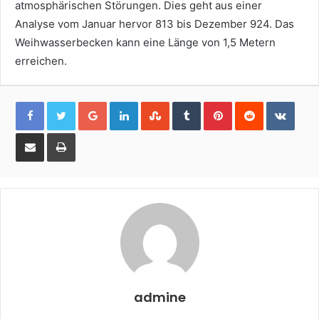
atmosphärischen Störungen. Dies geht aus einer
Analyse vom Januar hervor 813 bis Dezember 924. Das
Weihwasserbecken kann eine Länge von 1,5 Metern
erreichen.
Google+
LinkedIn
StumbleUpon
Tumblr
Pinterest
Reddit
VKon
Share
Print
via
Email
admine