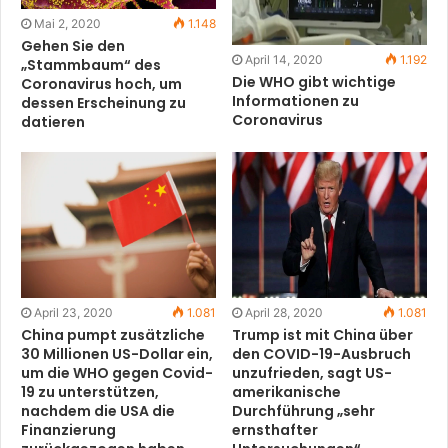
Mai 2, 2020
1.148
Gehen Sie den
April 14, 2020
1.192
„Stammbaum“ des
Die WHO gibt wichtige
Coronavirus hoch, um
Informationen zu
dessen Erscheinung zu
Coronavirus
datieren
April 23, 2020
1.081
April 28, 2020
1.081
China pumpt zusätzliche
Trump ist mit China über
30 Millionen US-Dollar ein,
den COVID-19-Ausbruch
um die WHO gegen Covid-
unzufrieden, sagt US-
19 zu unterstützen,
amerikanische
nachdem die USA die
Durchführung „sehr
Finanzierung
ernsthafter