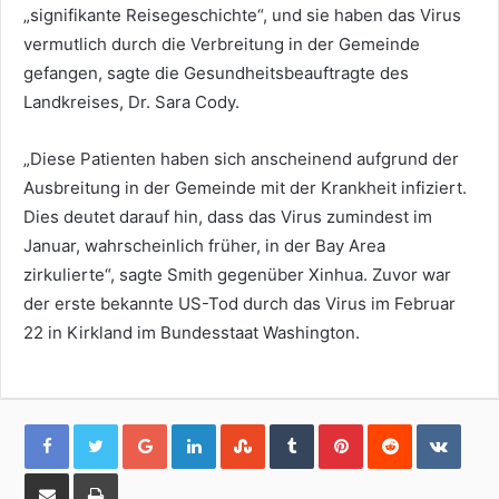
„signifikante Reisegeschichte“, und sie haben das Virus
vermutlich durch die Verbreitung in der Gemeinde
gefangen, sagte die Gesundheitsbeauftragte des
Landkreises, Dr. Sara Cody.
„Diese Patienten haben sich anscheinend aufgrund der
Ausbreitung in der Gemeinde mit der Krankheit infiziert.
Dies deutet darauf hin, dass das Virus zumindest im
Januar, wahrscheinlich früher, in der Bay Area
zirkulierte“, sagte Smith gegenüber Xinhua. Zuvor war
der erste bekannte US-Tod durch das Virus im Februar
22 in Kirkland im Bundesstaat Washington.
Google+
LinkedIn
StumbleUpon
Tumblr
Pinterest
Reddit
VKon
Share
Print
via