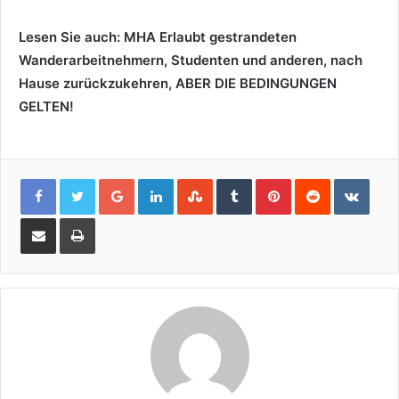
Lesen Sie auch:
MHA Erlaubt gestrandeten
Wanderarbeitnehmern, Studenten und anderen, nach
Hause zurückzukehren, ABER DIE BEDINGUNGEN
GELTEN!
Google+
LinkedIn
StumbleUpon
Tumblr
Pinterest
Reddit
VKon
Share
Print
via
Email