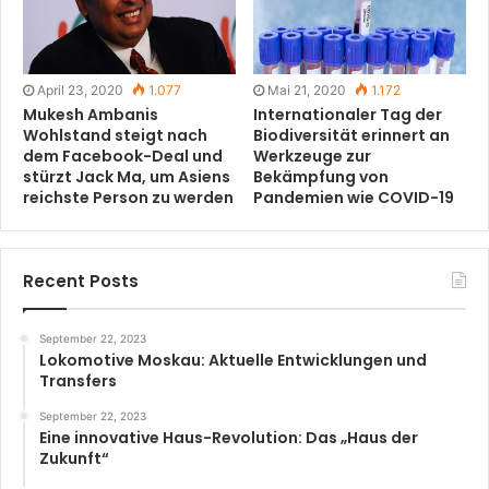
April 23, 2020
1.077
Mai 21, 2020
1.172
Mukesh Ambanis
Internationaler Tag der
Wohlstand steigt nach
Biodiversität erinnert an
dem Facebook-Deal und
Werkzeuge zur
stürzt Jack Ma, um Asiens
Bekämpfung von
reichste Person zu werden
Pandemien wie COVID-19
Recent Posts
September 22, 2023
Lokomotive Moskau: Aktuelle Entwicklungen und
Transfers
September 22, 2023
Eine innovative Haus-Revolution: Das „Haus der
Zukunft“