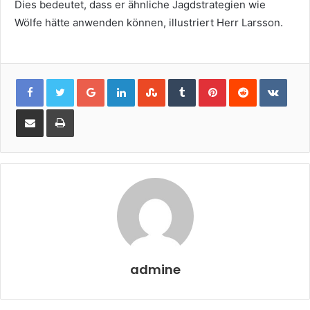
Dies bedeutet, dass er ähnliche Jagdstrategien wie
Wölfe hätte anwenden können, illustriert Herr Larsson.
Google+
LinkedIn
StumbleUpon
Tumblr
Pinterest
Reddit
VKon
Share
Print
via
Email
admine