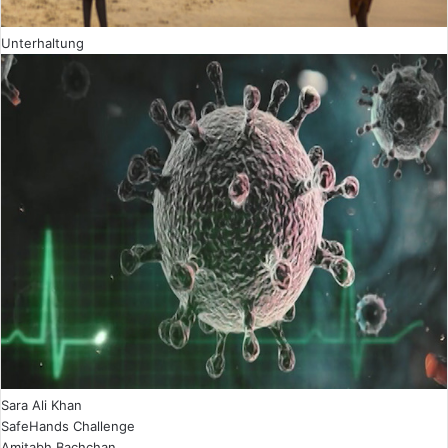
Unterhaltung
Sara Ali Khan
SafeHands Challenge
Amitabh Bachchan