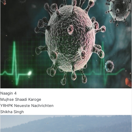
Naagin 4
Mujhse Shaadi Karoge
YRHPK Neueste Nachrichten
Shikha Singh