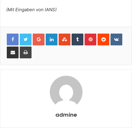
(Mit Eingaben von IANS)
Google+
LinkedIn
StumbleUpon
Tumblr
Pinterest
Reddit
VKon
Share
Print
via
Email
admine