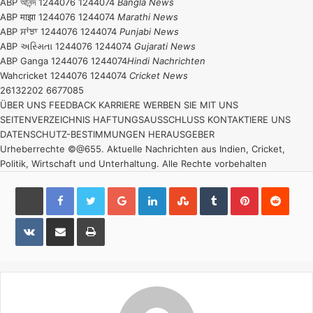
ABP আনন্দ 1244076 1244074
Bangla News
ABP माझा 1244076 1244074
Marathi News
ABP ਸਾਂਝਾ 1244076 1244074
Punjabi News
ABP અસ્મિતા 1244076 1244074
Gujarati News
ABP Ganga 1244076 1244074
Hindi Nachrichten
Wahcricket 1244076 1244074
Cricket News
26132202 6677085
ÜBER UNS
FEEDBACK
KARRIERE
WERBEN SIE MIT UNS
SEITENVERZEICHNIS
HAFTUNGSAUSSCHLUSS
KONTAKTIERE UNS
DATENSCHUTZ-BESTIMMUNGEN
HERAUSGEBER
Urheberrechte ©@655. Aktuelle Nachrichten aus Indien, Cricket,
Politik, Wirtschaft und Unterhaltung. Alle Rechte vorbehalten
Google+
LinkedIn
StumbleUpon
Tumblr
Pinterest
Reddi
VKontakte
Share
Print
via
Email