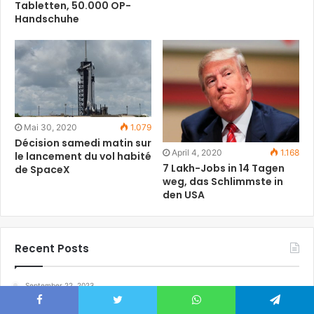
Tabletten, 50.000 OP-
Handschuhe
Mai 30, 2020
1.079
Décision samedi matin sur
April 4, 2020
1.168
le lancement du vol habité
7 Lakh-Jobs in 14 Tagen
de SpaceX
weg, das Schlimmste in
den USA
Recent Posts
September 22, 2023
Lokomotive Moskau: Aktuelle Entwicklungen und
Transfers