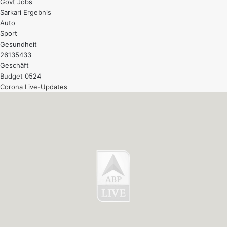
Govt Jobs
Sarkari Ergebnis
Auto
Sport
Gesundheit
26135433
Geschäft
Budget 0524
Corona Live-Updates