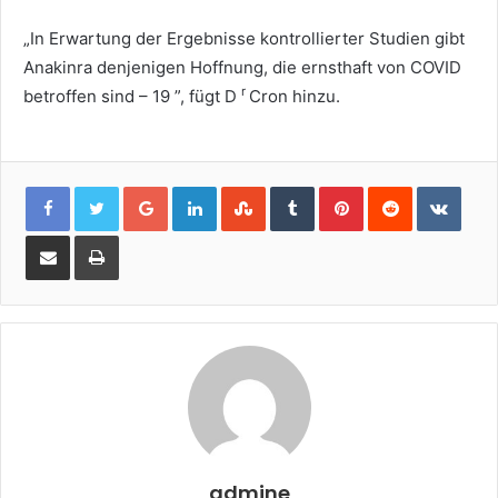
„In Erwartung der Ergebnisse kontrollierter Studien gibt
Anakinra denjenigen Hoffnung, die ernsthaft von COVID
r
betroffen sind – 19 ”, fügt D
Cron hinzu.
Google+
LinkedIn
StumbleUpon
Tumblr
Pinterest
Reddit
VKon
Share
Print
via
Email
admine