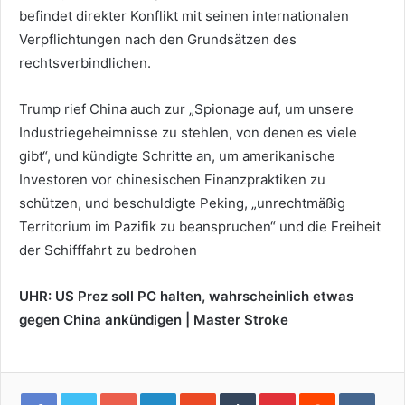
befindet direkter Konflikt mit seinen internationalen
Verpflichtungen nach den Grundsätzen des
rechtsverbindlichen.
Trump rief China auch zur „Spionage auf, um unsere
Industriegeheimnisse zu stehlen, von denen es viele
gibt“, und kündigte Schritte an, um amerikanische
Investoren vor chinesischen Finanzpraktiken zu
schützen, und beschuldigte Peking, „unrechtmäßig
Territorium im Pazifik zu beanspruchen“ und die Freiheit
der Schifffahrt zu bedrohen
UHR: US Prez soll PC halten, wahrscheinlich etwas
gegen China ankündigen | Master Stroke
Google+
LinkedIn
StumbleUpon
Tumblr
Pinterest
Reddit
VKon