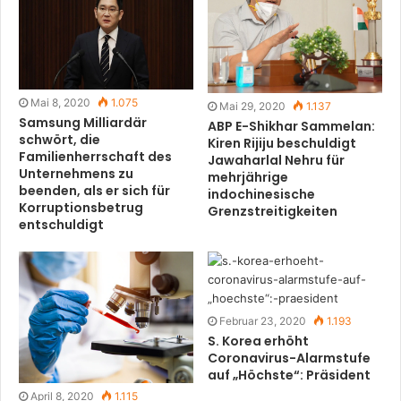
Mai 8, 2020
1.075
Mai 29, 2020
1.137
Samsung Milliardär
ABP E-Shikhar Sammelan:
schwört, die
Kiren Rijiju beschuldigt
Familienherrschaft des
Jawaharlal Nehru für
Unternehmens zu
mehrjährige
beenden, als er sich für
indochinesische
Korruptionsbetrug
Grenzstreitigkeiten
entschuldigt
Februar 23, 2020
1.193
S. Korea erhöht
Coronavirus-Alarmstufe
auf „Höchste“: Präsident
April 8, 2020
1.115