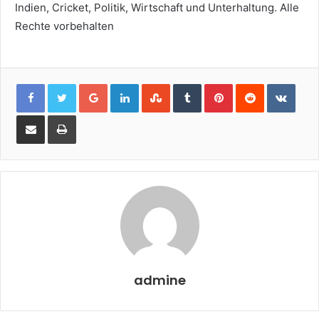
Indien, Cricket, Politik, Wirtschaft und Unterhaltung. Alle
Rechte vorbehalten
Google+
LinkedIn
StumbleUpon
Tumblr
Pinterest
Reddit
VKon
Share
Print
via
Email
admine