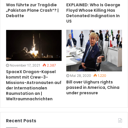
Was führte zur Tragödie
EXPLAINED: Who Is George
„Pakistan Plane Crash“? |
Floyd Whose Killing Has
Debatte
Detonated Indignation In
US
November 17, 2021
2.387
SpaceX Dragon-Kapsel
Mai 28, 2020
1.220
kommt mit Crew-3-
Bill over Uighurs rights
Missions-Astronauten auf
passed in America, China
der Internationalen
under pressure
Raumstation an |
Weltraumnachrichten
Recent Posts