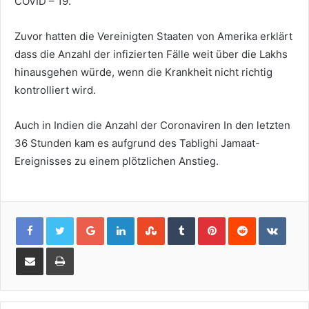
COVID – 19.
Zuvor hatten die Vereinigten Staaten von Amerika erklärt
dass die Anzahl der infizierten Fälle weit über die Lakhs
hinausgehen würde, wenn die Krankheit nicht richtig
kontrolliert wird.
Auch in Indien die Anzahl der Coronaviren In den letzten
36 Stunden kam es aufgrund des Tablighi Jamaat-
Ereignisses zu einem plötzlichen Anstieg.
Google+
LinkedIn
StumbleUpon
Tumblr
Pinterest
Reddit
VKon
Share
Print
via
Email