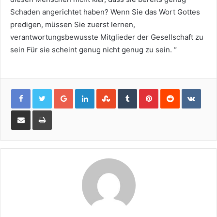
Schaden angerichtet haben? Wenn Sie das Wort Gottes
predigen, müssen Sie zuerst lernen,
verantwortungsbewusste Mitglieder der Gesellschaft zu
sein Für sie scheint genug nicht genug zu sein. “
Google+
LinkedIn
StumbleUpon
Tumblr
Pinterest
Reddit
VKon
Share
Print
via
Email