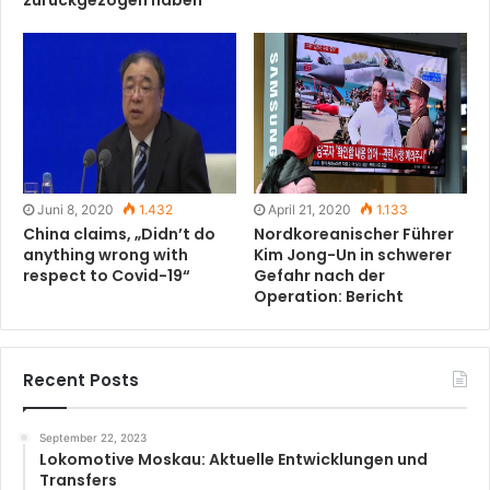
zurückgezogen haben
Juni 8, 2020
1.432
April 21, 2020
1.133
China claims, „Didn’t do
Nordkoreanischer Führer
anything wrong with
Kim Jong-Un in schwerer
respect to Covid-19“
Gefahr nach der
Operation: Bericht
Recent Posts
September 22, 2023
Lokomotive Moskau: Aktuelle Entwicklungen und
Transfers