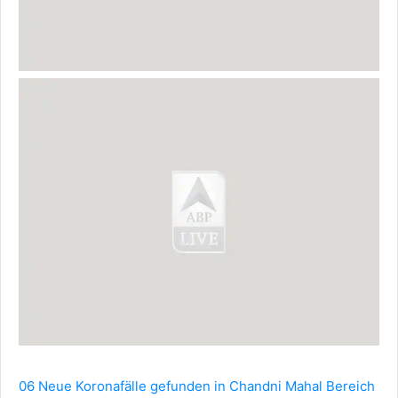
06 Neue Koronafälle gefunden in Chandni Mahal Bereich