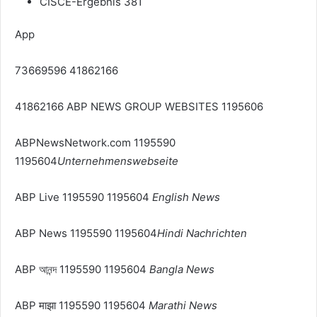
CISCE-Ergebnis 381
App
73669596 41862166
41862166 ABP NEWS GROUP WEBSITES 1195606
ABPNewsNetwork.com 1195590
1195604
Unternehmenswebseite
ABP Live 1195590 1195604
English News
ABP News 1195590 1195604
Hindi Nachrichten
ABP আনন্দ 1195590 1195604
Bangla News
ABP माझा 1195590 1195604
Marathi News