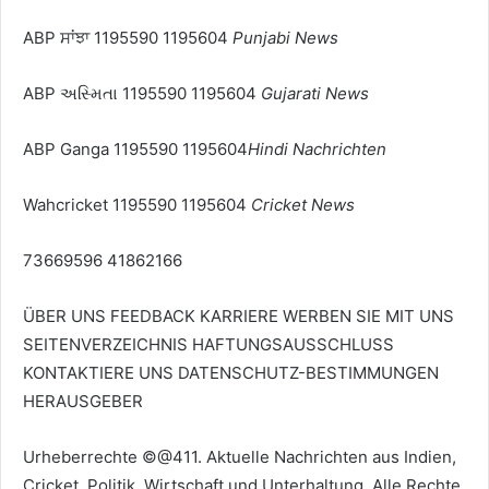
ABP ਸਾਂਝਾ 1195590 1195604
Punjabi News
ABP અસ્મિતા 1195590 1195604
Gujarati News
ABP Ganga 1195590 1195604
Hindi Nachrichten
Wahcricket 1195590 1195604
Cricket News
73669596 41862166
ÜBER UNS
FEEDBACK
KARRIERE
WERBEN SIE MIT UNS
SEITENVERZEICHNIS
HAFTUNGSAUSSCHLUSS
KONTAKTIERE UNS
DATENSCHUTZ-BESTIMMUNGEN
HERAUSGEBER
Urheberrechte ©@411. Aktuelle Nachrichten aus Indien,
Cricket, Politik, Wirtschaft und Unterhaltung. Alle Rechte