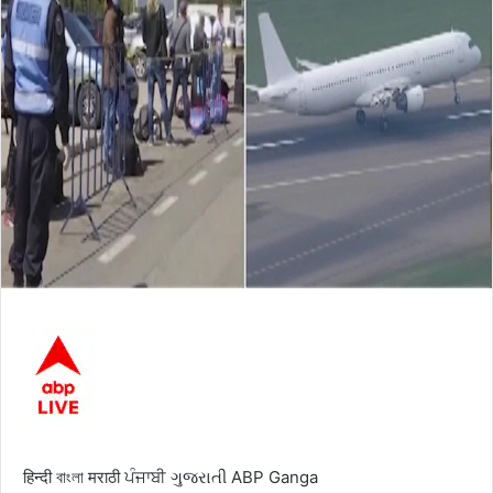
हिन्दी
বাংলা
मराठी
ਪੰਜਾਬੀ
ગુજરાતી
ABP Ganga