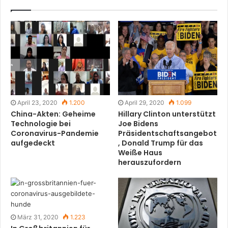
April 23, 2020
1.200
April 29, 2020
1.099
China-Akten: Geheime
Hillary Clinton unterstützt
Technologie bei
Joe Bidens
Coronavirus-Pandemie
Präsidentschaftsangebot
aufgedeckt
, Donald Trump für das
Weiße Haus
herauszufordern
März 31, 2020
1.223