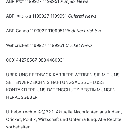
ABP ਸਾਂਝਾ 1199927 1199951
Punjabi News
ABP અસ્મિતા 1199927 1199951
Gujarati News
ABP Ganga 1199927 1199951
Hindi Nachrichten
Wahcricket 1199927 1199951
Cricket News
060144278567 0834460031
ÜBER UNS
FEEDBACK
KARRIERE
WERBEN SIE MIT UNS
SEITENVERZEICHNIS
HAFTUNGSAUSSCHLUSS
KONTAKTIERE UNS
DATENSCHUTZ-BESTIMMUNGEN
HERAUSGEBER
Urheberrechte ©@322. Aktuelle Nachrichten aus Indien,
Cricket, Politik, Wirtschaft und Unterhaltung. Alle Rechte
vorbehalten