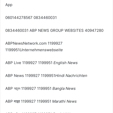
App
060144278567 0834460031
0834460031 ABP NEWS GROUP WEBSITES 40947280
ABPNewsNetwork.com 1199927
1199951
Unternehmenswebseite
ABP Live 1199927 1199951
English News
ABP News 1199927 1199951
Hindi Nachrichten
ABP আনন্দ 1199927 1199951
Bangla News
ABP माझा 1199927 1199951
Marathi News