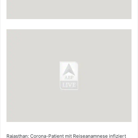
Rajasthan: Corona-Patient mit Reiseanamnese infiziert