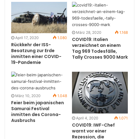
März 28, 2020
1.168
April 17, 2020
1.080
COVID19: Italien
Rückkehr der ISS-
verzeichnet an einem
Besatzung zur Erde
Tag 969 Todesfälle,
inmitten einer COVID-
Tally Crosses 9000 Mark
19-Pandemie
März 10, 2020
1.048
Feier beim japanischen
Samurai Festival
inmitten des Corona-
April 4, 2020
1.071
Ausbruchs
COVID19: IWF-Chef
warnt vor einer
Rezession, die