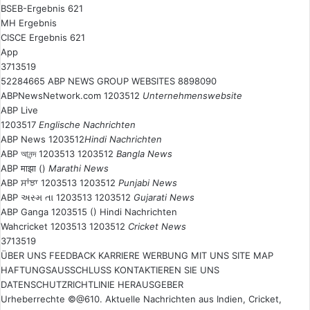
BSEB-Ergebnis 621
MH Ergebnis
CISCE Ergebnis 621
App
3713519
52284665 ABP NEWS GROUP WEBSITES 8898090
ABPNewsNetwork.com 1203512
Unternehmenswebsite
ABP Live
1203517
Englische Nachrichten
ABP News 1203512
Hindi Nachrichten
ABP আনন্দ 1203513 1203512
Bangla News
ABP माझा ()
Marathi News
ABP ਸਾਂਝਾ 1203513 1203512
Punjabi News
ABP અસ્મ તા 1203513 1203512
Gujarati News
ABP Ganga 1203515 () Hindi Nachrichten
Wahcricket 1203513 1203512
Cricket News
3713519
ÜBER UNS
FEEDBACK
KARRIERE
WERBUNG MIT UNS
SITE MAP
HAFTUNGSAUSSCHLUSS
KONTAKTIEREN SIE UNS
DATENSCHUTZRICHTLINIE
HERAUSGEBER
Urheberrechte ©@610. Aktuelle Nachrichten aus Indien, Cricket,