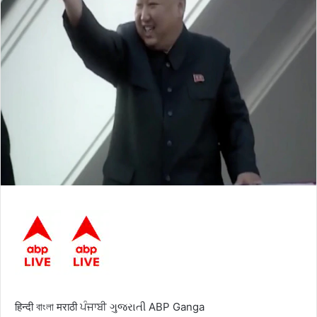
हिन्दी
বাংলা
मराठी
ਪੰਜਾਬੀ
ગુજરાતી
ABP Ganga