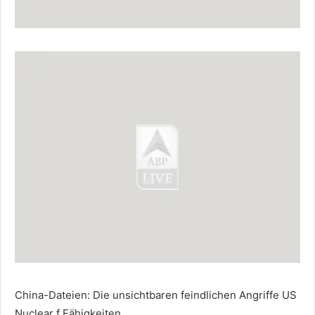
China-Dateien: Die unsichtbaren feindlichen Angriffe US
Nuclear f Fähigkeiten