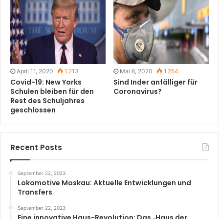
April 11, 2020
1.213
Mai 8, 2020
1.254
Covid-19: New Yorks
Sind Inder anfälliger für
Schulen bleiben für den
Coronavirus?
Rest des Schuljahres
geschlossen
Recent Posts
September 22, 2023
Lokomotive Moskau: Aktuelle Entwicklungen und
Transfers
September 22, 2023
Eine innovative Haus-Revolution: Das „Haus der