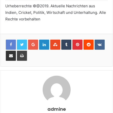
Urheberrechte ©@2019. Aktuelle Nachrichten aus
Indien, Cricket, Politik, Wirtschaft und Unterhaltung. Alle
Rechte vorbehalten
Google+
LinkedIn
StumbleUpon
Tumblr
Pinterest
Reddit
VKon
Share
Print
via
Email
admine