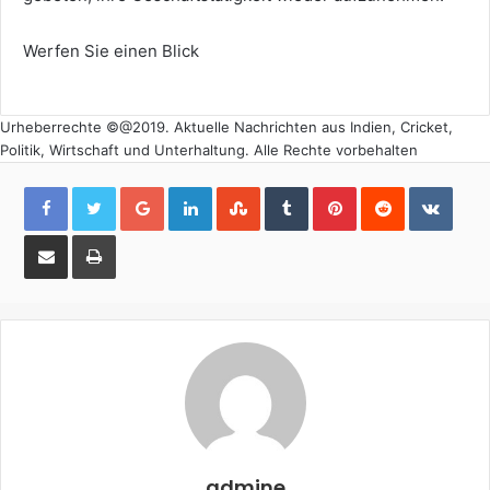
Werfen Sie einen Blick
Urheberrechte ©@2019. Aktuelle Nachrichten aus Indien, Cricket,
Politik, Wirtschaft und Unterhaltung. Alle Rechte vorbehalten
Google+
LinkedIn
StumbleUpon
Tumblr
Pinterest
Reddit
VKon
Share
Print
via
Email
admine