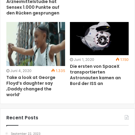
Arzneimittelstudie hat
Sensex 1.000 Punkte auf
den Rücken gesprungen
Juni 1, 2020
1.150
Die ersten von SpaceX
Juni 4, 2020
1.335
transportierten
Take a look at George
Astronauten kamen an
Floyd’s daughter say
Bord der ISS an
‚Daddy changed the
world‘
Recent Posts
September 22, 2023