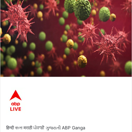
हिन्दी
বাংলা
मराठी
ਪੰਜਾਬੀ
ગુજરાતી
ABP Ganga