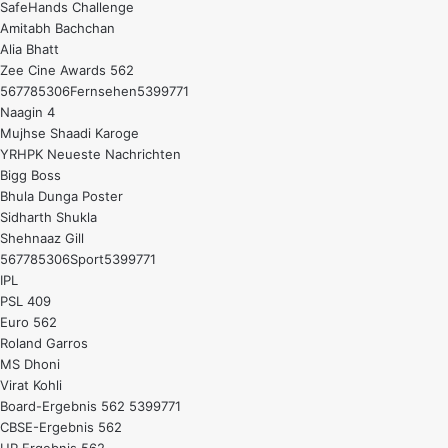
SafeHands Challenge
Amitabh Bachchan
Alia Bhatt
Zee Cine Awards 562
567785306Fernsehen5399771
Naagin 4
Mujhse Shaadi Karoge
YRHPK Neueste Nachrichten
Bigg Boss
Bhula Dunga Poster
Sidharth Shukla
Shehnaaz Gill
567785306Sport5399771
IPL
PSL 409
Euro 562
Roland Garros
MS Dhoni
Virat Kohli
Board-Ergebnis 562 5399771
CBSE-Ergebnis 562