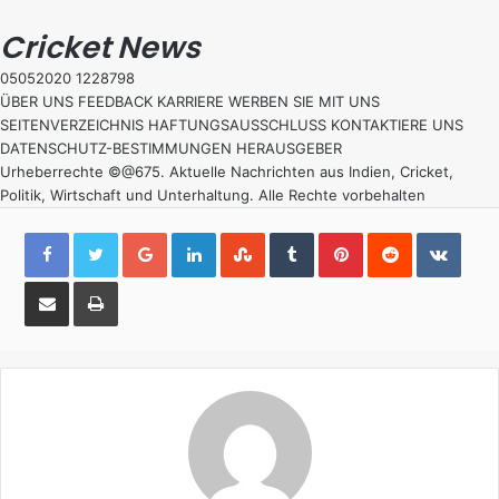
Cricket News
05052020 1228798
ÜBER UNS
FEEDBACK
KARRIERE
WERBEN SIE MIT UNS
SEITENVERZEICHNIS
HAFTUNGSAUSSCHLUSS
KONTAKTIERE UNS
DATENSCHUTZ-BESTIMMUNGEN
HERAUSGEBER
Urheberrechte ©@675. Aktuelle Nachrichten aus Indien, Cricket,
Politik, Wirtschaft und Unterhaltung. Alle Rechte vorbehalten
Google+
LinkedIn
StumbleUpon
Tumblr
Pinterest
Reddit
VKon
Share
Print
via
Email