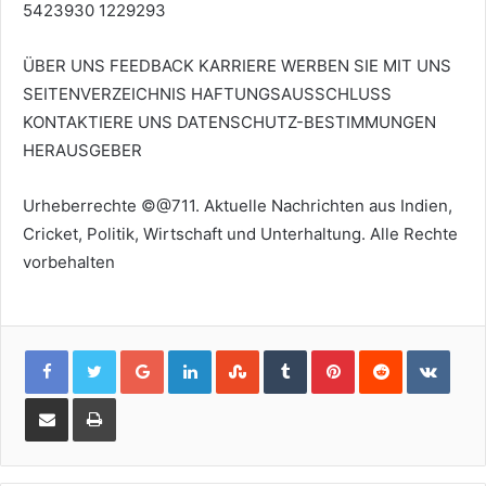
5423930 1229293
ÜBER UNS
FEEDBACK
KARRIERE
WERBEN SIE MIT UNS
SEITENVERZEICHNIS
HAFTUNGSAUSSCHLUSS
KONTAKTIERE UNS
DATENSCHUTZ-BESTIMMUNGEN
HERAUSGEBER
Urheberrechte ©@711. Aktuelle Nachrichten aus Indien,
Cricket, Politik, Wirtschaft und Unterhaltung. Alle Rechte
vorbehalten
Google+
LinkedIn
StumbleUpon
Tumblr
Pinterest
Reddit
VKon
Share
Print
via
Email