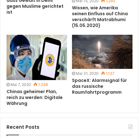
dass Gewalt in Delhi
Mai 15, 2020
1.293
gegen Muslime gerichtet
Wissen, wie Amerika
ist
seinen Einfluss auf China
verschärft Matrabhumi
(15.05.2020)
Mai 31, 2020
1.137
SpaceX: Alarmsignal für
Mai 7, 2020
1.338
das russische
Chinas geheimer Plan,
Raumfahrtprogramm
reich zu werden: Digitale
Währung
Recent Posts