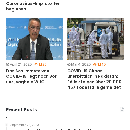
Coronavirus-Impfstoffen
beginnen
April 21, 2020
1.123
Mai 4, 2020
1.140
Das Schlimmste von
COVID-19 Chaos
COVID-19 liegt noch vor
unerbittlich in Pakistan;
uns, sagt die WHO
Fälle steigen über 20.000,
457 Todesfälle gemeldet
Recent Posts
September 22, 2023