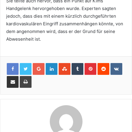
Sie teilte auch hervor, dass ein Punkt auf Kims
Handgelenk hervorgehoben wurde. Experten sagten
jedoch, dass dies mit einem kürzlich durchgeführten
kardiovaskulären Eingriff zusammenhängen könnte, von
dem angenommen wird, dass er der Grund für seine
Abwesenheit ist.
Google+
LinkedIn
StumbleUpon
Tumblr
Pinterest
Reddit
VKon
Share
Print
via
Email