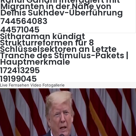
Migranten in der Nähe von
Delhis Sukhdev-Überführung
744564083
44571045
Sitharaman kündigt
Strukturreformen für 8
Schlüsselsektoren an Letzte
Tranche des Stimulus-Pakets |
Hauptmerkmale
172413295
19199045
Live Fernsehen
Video
Fotogallerie