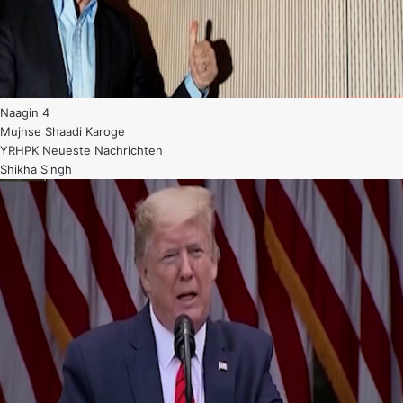
Naagin 4
Mujhse Shaadi Karoge
YRHPK Neueste Nachrichten
Shikha Singh