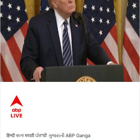
हिन्दी
বাংলা
मराठी
ਪੰਜਾਬੀ
ગુજરાતી
ABP Ganga