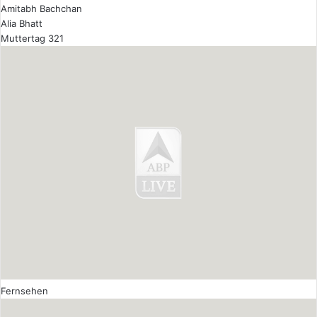
Amitabh Bachchan
Alia Bhatt
Muttertag 321
Fernsehen