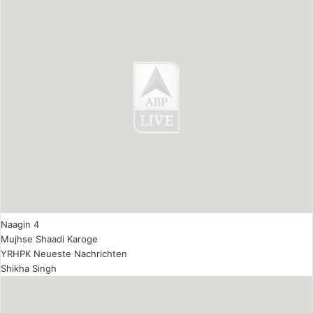
Naagin 4
Mujhse Shaadi Karoge
YRHPK Neueste Nachrichten
Shikha Singh