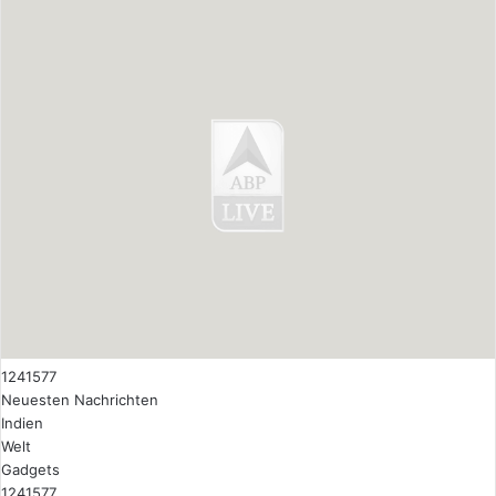
1241577
Neuesten Nachrichten
Indien
Welt
Gadgets
1241577