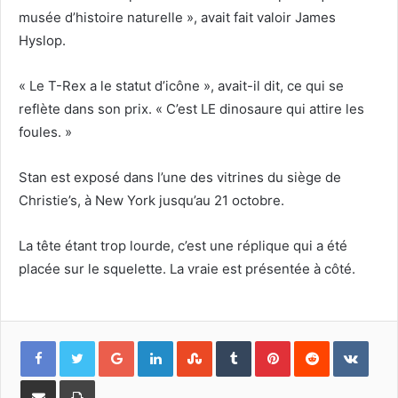
musée d’histoire naturelle », avait fait valoir James
Hyslop.
« Le T-Rex a le statut d’icône », avait-il dit, ce qui se
reflète dans son prix. « C’est LE dinosaure qui attire les
foules. »
Stan est exposé dans l’une des vitrines du siège de
Christie’s, à New York jusqu’au 21 octobre.
La tête étant trop lourde, c’est une réplique qui a été
placée sur le squelette. La vraie est présentée à côté.
Google+
LinkedIn
StumbleUpon
Tumblr
Pinterest
Reddit
VKon
Share
Print
via