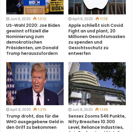
Juni 6, 2020
1.013
April 6, 2020
1.118
US-Wahl 2020: Joe Biden
Apple schließt sich Covid
gewinnt offiziell die
Fight an und plant, 20
Nominierung zum
Millionen Gesichtsmasken
demokratischen
zu spenden und
Präsidenten, um Donald
Gesichtsschutz zu
Trump herauszufordern
entwerfen
April 8, 2020
1.219
Juni 8, 2020
1.146
Trump droht, das für die
Sensex Zooms 546 Punkte,
WHO ausgegebene Geld in
Nifty Breaches 10.300
den Griff zu bekommen
Level, Reliance Industries,