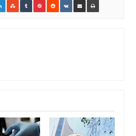
gle+
LinkedIn
StumbleUpon
Tumblr
Pinterest
Reddit
VKontakte
Share
Print
via
Email