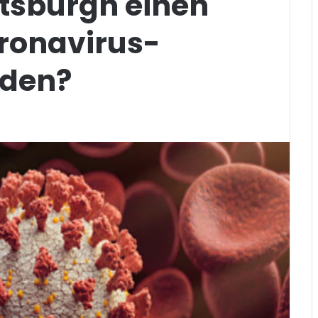
ittsburgh einen
oronavirus-
nden?