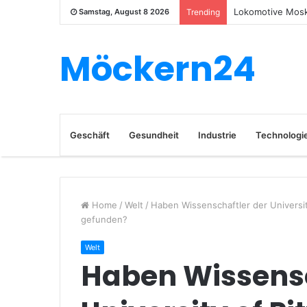
Lokomotive Mosk
Samstag, August 8 2026
Trending
Möckern24
Geschäft
Gesundheit
Industrie
Technologi
Home
/
Welt
/
Haben Wissenschaftler der Universit
gefunden?
Welt
Haben Wissensc