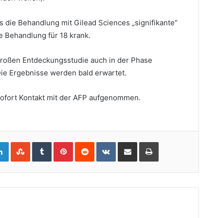
 die Behandlung mit Gilead Sciences „signifikante“
 Behandlung für 18 krank.
großen Entdeckungsstudie auch in der Phase
Die Ergebnisse werden bald erwartet.
ofort Kontakt mit der AFP aufgenommen.
gle+
LinkedIn
StumbleUpon
Tumblr
Pinterest
Reddit
VKontakte
Share
Print
via
Email