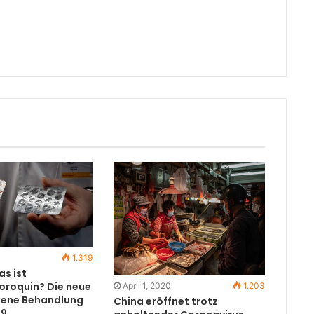
1.319
s ist
oroquin? Die neue
April 1, 2020
1.203
ne Behandlung
China eröffnet trotz
19