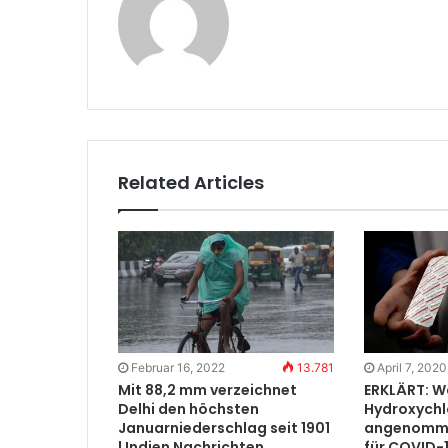
Related Articles
Februar 16, 2022
13.781
April 7, 2020
Mit 88,2 mm verzeichnet
ERKLÄRT: Wa
Delhi den höchsten
Hydroxychl
Januarniederschlag seit 1901
angenomme
| Indien Nachrichten
für COVID-