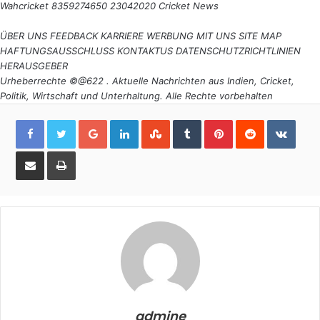
Wahcricket 8359274650 23042020
Cricket News
ÜBER UNS
FEEDBACK
KARRIERE
WERBUNG MIT UNS
SITE MAP
HAFTUNGSAUSSCHLUSS
KONTAKTUS
DATENSCHUTZRICHTLINIEN
HERAUSGEBER
Urheberrechte ©@622 . Aktuelle Nachrichten aus Indien, Cricket,
Politik, Wirtschaft und Unterhaltung. Alle Rechte vorbehalten
Google+
LinkedIn
StumbleUpon
Tumblr
Pinterest
Reddit
VKon
Share
Print
via
Email
admine