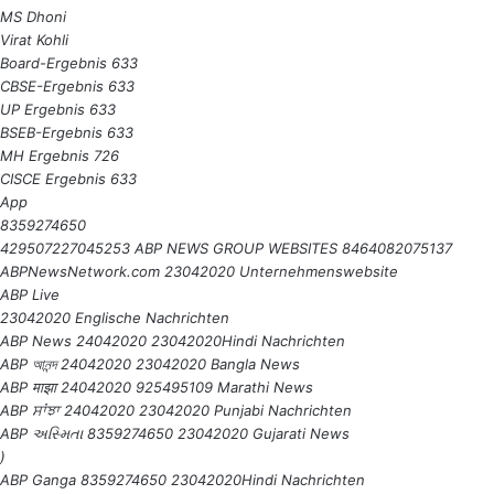
MS Dhoni
Virat Kohli
Board-Ergebnis 633
CBSE-Ergebnis 633
UP Ergebnis 633
BSEB-Ergebnis 633
MH Ergebnis 726
CISCE Ergebnis 633
App
8359274650
429507227045253 ABP NEWS GROUP WEBSITES 8464082075137
ABPNewsNetwork.com 23042020
Unternehmenswebsite
ABP Live
23042020
Englische Nachrichten
ABP News 24042020 23042020
Hindi Nachrichten
ABP আনন্দ 24042020 23042020
Bangla News
ABP माझा 24042020 925495109
Marathi News
ABP ਸਾਂਝਾ 24042020 23042020
Punjabi Nachrichten
ABP અસ્મિતા 8359274650 23042020
Gujarati News
)
ABP Ganga 8359274650 23042020
Hindi Nachrichten