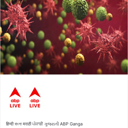
हिन्दी
বাংলা
मराठी
ਪੰਜਾਬੀ
ગુજરાતી
ABP Ganga